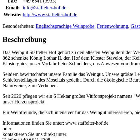
Fax:
+49 6541 (3933)
Email:
info@staffelter-hof.de
Website:
http://www.staffelter-hof.de
Besonderheiten:
Englischsprachige Weinprobe
,
Ferienwohnung
,
Gäst
Beschreibung
Das Weingut Staffelter Hof gehört zu den ältesten Weingütern der Wel
862 schenkte König Lothar II. den Hof dem Kloster Stavelot, der Kei
Klostergutes, unser Vorfahr Peter Schneiders, das Anwesen vom franz
Seitdem bewirtschaftet unsere Familie das Weingut. Unsere größte Lei
Schiefersteillagen des Moseltals gedeiht. Durch die ökologische Bear
Naturweine, zum Verlieben.
Seit 2020 pflegen wir ein 6 Hektar großes Vitiforstprojekt namens 
unser Herzensprojekt.
Für Weinfreunde, die sich intensiver für das Weingut interessieren, bi
Informationen finden Sie unter: www.staffelter-hof.de
oder
kontaktieren Sie uns direkt unter:
Telefon: +49 6541 3708