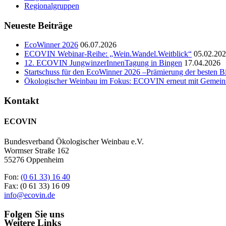
Regionalgruppen
Neueste Beiträge
EcoWinner 2026
06.07.2026
ECOVIN Webinar-Reihe: „Wein.Wandel.Weitblick“
05.02.20
12. ECOVIN JungwinzerInnenTagung in Bingen
17.04.2026
Startschuss für den EcoWinner 2026 –Prämierung der besten 
Ökologischer Weinbau im Fokus: ECOVIN erneut mit Gemeinsc
Kontakt
ECOVIN
Bundesverband Ökologischer Weinbau e.V.
Wormser Straße 162
55276 Oppenheim
Fon:
(0 61 33) 16 40
Fax: (0 61 33) 16 09
info@ecovin.de
Folgen Sie uns
Weitere Links