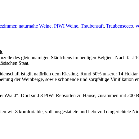
ezimmer
,
naturnahe Weine
,
PIWI Weine
,
Traubensaft
,
Traubensecco
,
v
t.
mzelle des gleichnamigen Städtchens im heutigen Belgien. Nach fast 1
ösischen Staat.
denschaft ist gilt natürlich dem Riesling. Rund 50% unserer 14 Hektar g
beitung der Weinberge, sowie schonende und sorgfältige Vinifikation en
"WeinWald". Dort sind 8 PIWI Rebsorten zu Hause, zusammen mit 200 B
eten wir 8 komfortable, voll ausgestattete und liebevoll eingerichtete 