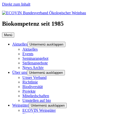
Direkt zum Inhalt
Biokompetenz seit 1985
Menü
Aktuelles
Untermenü ausklappen
Aktuelles
Events
Seminarangebot
Stellenangebote
News Archiv
Über uns
Untermenü ausklappen
Unser Verband
Richtlinie
Biodiversität
Projekte
Mitgliedschaften
Umstellen auf bio
Weingüter
Untermenü ausklappen
ECOVIN Weingüter