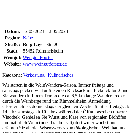
Datum:
12.05.2023–13.05.2023
Region:
Nahe
Straße:
Burg-Layer-Str. 20
Stadt:
55452 Rümmelsheim
Weingut:
Weingut Forster
Website:
www.weingutforster.de
Kategorie:
Verkostung | Kulinarisches
Wir starten in die WeinWandern-Saison. Immer freitags und
samstags packen wir für Sie einen Rucksack mit Picknick für 2 und
Sie wandern in Ihrem Tempo die ca. 6,5 km lange Wanderstrecke
durch die Weinberge rund um Rümmelsheim. Anmeldung
erforderlich bis donnerstags der gleichen Woche. Start ist freitags ab
14 Uhr, samstags ab 10 Uhr - während der Öffnungszeiten unserer
Vinothek. Genießen Sie Wurst und Käse von regionalen Biohöfen
und natürlich Wein (oder Traubensaft) dort wo er wächst und
erfahren Sie allerlei Wisenswertes zum ökologischen Weinbau und