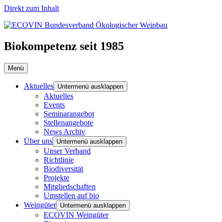
Direkt zum Inhalt
Biokompetenz seit 1985
Menü
Aktuelles
Untermenü ausklappen
Aktuelles
Events
Seminarangebot
Stellenangebote
News Archiv
Über uns
Untermenü ausklappen
Unser Verband
Richtlinie
Biodiversität
Projekte
Mitgliedschaften
Umstellen auf bio
Weingüter
Untermenü ausklappen
ECOVIN Weingüter